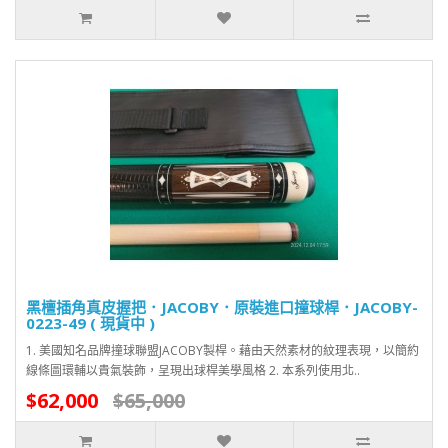
黑檀插角真皮握把．JACOBY．原裝進口撞球桿．JACOBY-
0223-49 ( 現貨中 )
1. 美國知名品牌撞球聯盟JACOBY製桿。藉由天然素材的紋理表現，以簡約
線條圖環輔以貴氣裝飾，呈現出球桿美學風格 2. 本系列使用北..
$62,000
$65,000