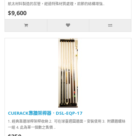
航太材料製造的蕊管，經過特殊材質處理，前節的結構增強..
$9,600
CUERACK靠牆架桿器．DSL-EQP-17
1. 經典靠牆球桿架桿收納 2. 可在球臺週圍牆面，安裝使用 3. 附鑽牆螺絲
一組 4. 此為單一個數之售價 ..