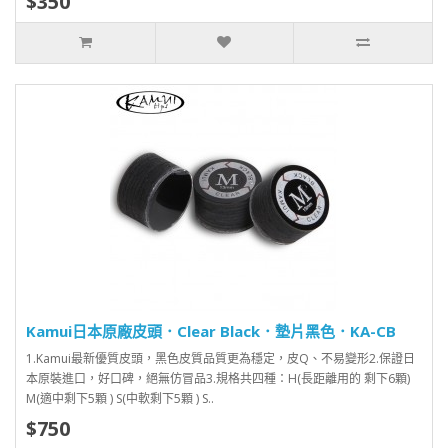
$350
Kamui日本原廠皮頭．Clear Black．墊片黑色．KA-CB
1.Kamui最新優質皮頭，黑色皮質品質更為穩定，皮Q、不易變形2.保證日
本原裝進口，好口碑，絕無仿冒品3.規格共四種：H(長距離用的 剩下6顆)
M(適中剩下5顆 ) S(中軟剩下5顆 ) S..
$750