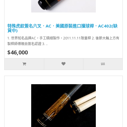
特殊虎紋簽名六叉．AC．美國原裝進口撞球桿．AC402(缺
貨中)
1. 世界知名品牌AC，手工精細製作，2011.11.11限量桿 2. 後節大輪上方有
製桿師傅親自簽名認證 3. ..
$46,000