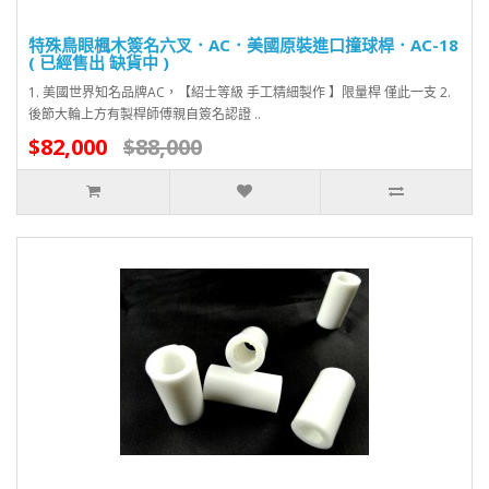
特殊鳥眼楓木簽名六叉．AC．美國原裝進口撞球桿．AC-18
( 已經售出 缺貨中 )
1. 美國世界知名品牌AC，【紹士等級 手工精細製作 】限量桿 僅此一支 2.
後節大輪上方有製桿師傅親自簽名認證 ..
$82,000
$88,000