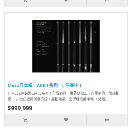
Mezz日本桿．ACE 1系列．( 停產中 )
1. MEZZ原裝進口ACE系列！全新到貨！世界級做工，少量到貨，敬請把
握！ 2. 進口愛爾蘭亞麻線，握把輕柔，全桿粗細度順暢 ，外觀..
$999,999