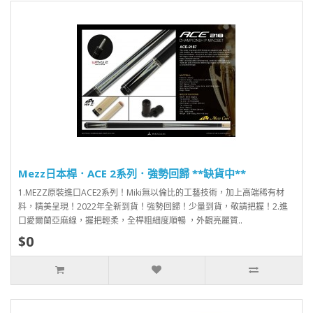
Mezz日本桿．ACE 2系列．強勢回歸 **缺貨中**
1.MEZZ原裝進口ACE2系列！Miki無以倫比的工藝技術，加上高端稀有材
料，精美呈現！2022年全新到貨！強勢回歸！少量到貨，敬請把握！2.進
口愛爾蘭亞麻線，握把輕柔，全桿粗細度順暢 ，外觀亮麗質..
$0