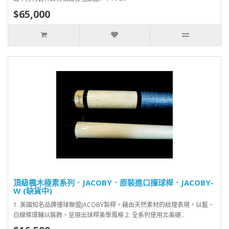
$65,000
頂級楓木極素系列．JACOBY．原裝進口撞球桿．JACOBY-
W (缺貨中)
1. 美國知名品牌撞球聯盟JACOBY製桿。藉由天然素材的紋理表現，以藍、
白線條環輔以裝飾，呈現出球桿美學風格 2. 全系列使用北美硬..