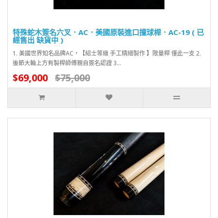
特殊蛇木簽名六叉．AC．美國原裝進口撞球桿．AC-19 ( 已
經售出 缺貨中 )
1. 美國世界知名品牌AC，【紹士等級 手工精細製作 】限量桿 僅此一支 2.
後節大輪上方有製桿師傅親自簽名認證 3...
$69,000
$75,000