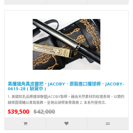
黑檀插角真皮握把．JACOBY．原裝進口撞球桿．JACOBY-
0615-28 ( 缺貨中 )
1. 美國知名品牌撞球聯盟JACOBY製桿。藉由天然素材的紋理表現，以簡約
線條圖環輔以貴氣裝飾，呈現出球桿美學風格 2. 本系列使用北..
$39,500
$42,000