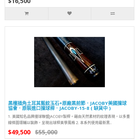
$16,500
黑檀插角土耳其藍紋玉石+原廠黑前節．JACOBY美國撞球
協會．原裝進口撞球桿．JACOBY-15-8 ( 缺貨中 )
1. 美國知名品牌撞球聯盟JACOBY製桿。藉由天然素材的紋理表現，以多重
線條圖環輔以裝飾，呈現出球桿美學風格 2. 本系列使用最新黑..
$49,500
$55,000