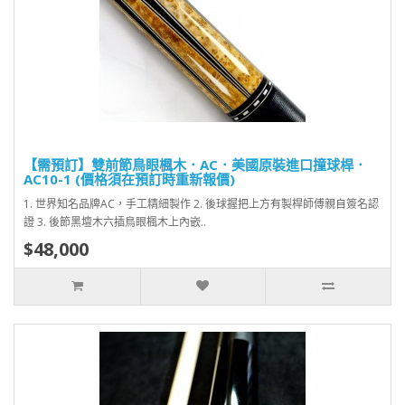
【需預訂】雙前節鳥眼楓木．AC．美國原裝進口撞球桿．
AC10-1 (價格須在預訂時重新報價)
1. 世界知名品牌AC，手工精細製作 2. 後球握把上方有製桿師傅親自簽名認
證 3. 後節黑壇木六插鳥眼楓木上內嵌..
$48,000