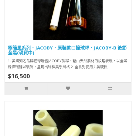
極簡風系列．JACOBY．原裝進口撞球桿．JACOBY-B 後節
全黑(現貨中)
1. 美國知名品牌撞球聯盟JACOBY製桿。藉由天然素材的紋理表現，以全黑
線條環輔以裝飾，呈現出球桿美學風格 2. 全系列使用北美硬楓..
$16,500