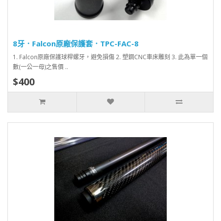
8牙．Falcon原廠保護套．TPC-FAC-8
1. Falcon原廠保護球桿螺牙，避免損傷 2. 塑鋼CNC車床雕刻 3. 此為單一個
數(一公一母)之售價 ..
$400