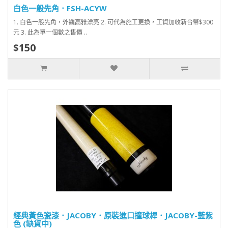
白色一般先角．FSH-ACYW
1. 白色一般先角，外觀高雅漂亮 2. 可代為施工更換，工資加收新台幣$300
元 3. 此為單一個數之售價 ..
$150
經典黃色瓷漆．JACOBY．原裝進口撞球桿．JACOBY-藍紫
色 (缺貨中)