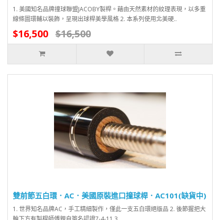
1. 美國知名品牌撞球聯盟JACOBY製桿。藉由天然素材的紋理表現，以多重
線條圖環輔以裝飾，呈現出球桿美學風格 2. 本系列使用北美硬..
$16,500
$16,500
雙前節五白環．AC．美國原裝進口撞球桿．AC101(缺貨中)
1. 世界知名品牌AC，手工精細製作，僅此一支五白環絕版品 2. 後節握把大
輪下方有製桿師傅親自簽名認證7-4-11 3..