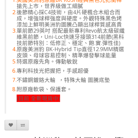
搶先上市，世界級做工細膩
2.
後節精心採C4技術，由4片硬楓合木組合而
成，增強球桿強度與硬度。外觀特殊黑色烤
漆加上鮮明美洲豹圖騰凸顯出球桿質感高貴
3.
單前節29英吋 搭配最新專利Revo航太級碳纖
維黑前節，Uni-Loc
快速牙接頭314前節(黑科
技前節特別：低修正、穩定、飽.實.彈性佳)
4.
原廠美洲豹 BK-Hybrid Tip直徑12.9MM精選
皮頭、母球容易控制、精準爆發擊球能量
5.
特選原廠先角。傳動敏銳
6.
專利科技光把握把，手感超優
7.
不鏽鋼鍍鉻大輪 ，特殊大輪 圖騰底墊
8.
附原廠軟袋、保護套。
(目前 全新現貨中)