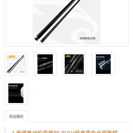
商品描述
1.
美國美洲豹
原廠
BK RUSH經典黑色光把衝桿