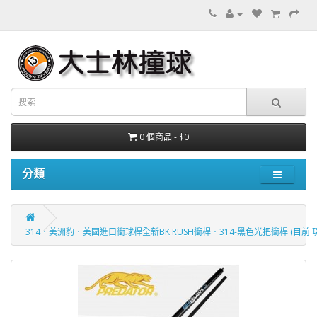
0 個商品 - $0
分類
314．美洲豹．美國進口衝球桿全新BK RUSH衝桿．314-黑色光把衝桿 (目前 