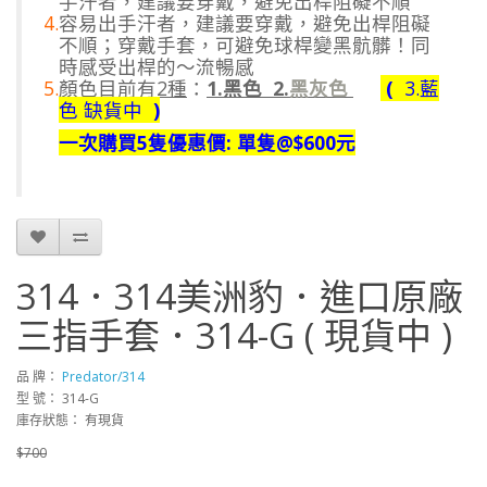
手汗者，建議要穿戴，避免出桿阻礙不順
4.
容易出手汗者，建議要穿戴，避免出桿阻礙
不順；穿戴手套，可避免球桿變黑骯髒！同
時感受出桿的～流暢感
5.
顏色目前
有2種
：
1.黑色
2.
黑灰色
(
3.
藍
色
缺貨中
)
一次購買5隻優惠價: 單隻@$600元
314．314美洲豹．進口原廠
三指手套．314-G ( 現貨中 )
品 牌：
Predator/314
型 號： 314-G
庫存狀態： 有現貨
$700