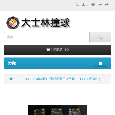
0 個商品 - $0
分類
314．314美洲豹．進口原廠三指手套．314-G ( 現貨中 )