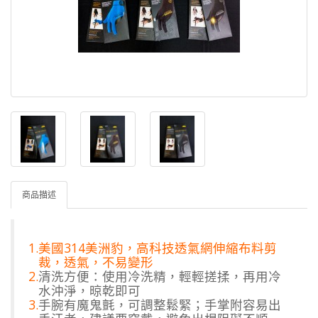
商品描述
1.
美國314美洲豹，高科技透氣網伸縮布料剪
裁，透氣，不易變形
2.
清洗方便：使用冷洗精，輕輕搓揉，再用冷
水沖淨，晾乾即可
3.
手腕有魔鬼氈，可調整鬆緊；手掌附容易出