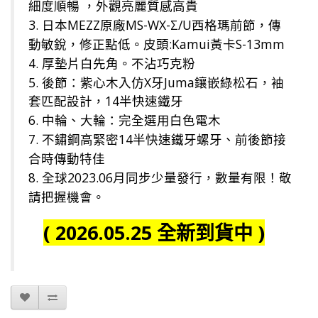
細度順暢 ，外觀亮麗質感高貴
3. 日本MEZZ原廠MS-WX-Σ/U西格瑪前節，傳
動敏銳，修正點低。皮頭:Kamui黃卡S-13mm
4. 厚墊片白先角。不沾巧克粉
5. 後節：紫心木入仿X牙Juma鑲嵌綠松石，袖
套匹配設計，14半快速鐵牙
6. 中輪、大輪：完全選用白色電木
7. 不鏽鋼高緊密14半快速鐵牙螺牙、前後節接
合時傳動特佳
8. 全球2023.06月同步少量發行，數量有限！敬
請把握機會。
( 2026.05.25 全新到貨中 )