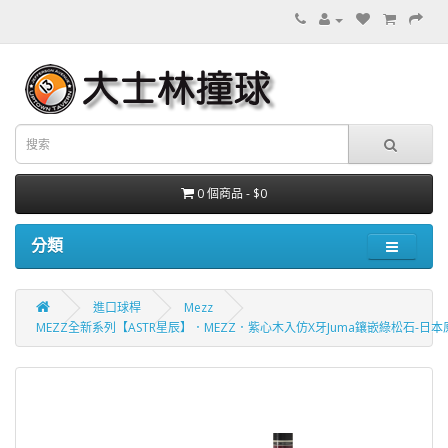
0 個商品 - $0
分類
進口球桿
Mezz
MEZZ全新系列【ASTR星辰】．MEZZ．紫心木入仿X牙Juma鑲嵌綠松石-日本原