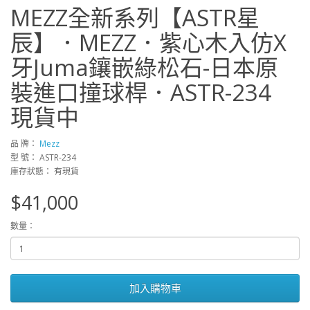
MEZZ全新系列【ASTR星
辰】．MEZZ．紫心木入仿X
牙Juma鑲嵌綠松石-日本原
裝進口撞球桿．ASTR-234
現貨中
品 牌：
Mezz
型 號： ASTR-234
庫存狀態： 有現貨
$41,000
數量：
加入購物車