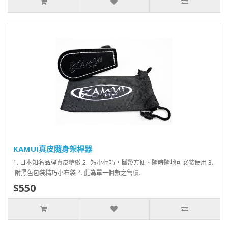
KAMUI真皮隨身架桿器
1. 日本知名品牌真皮精緻 2. 短小輕巧，攜帶方便、隨時隨地可安裝使用 3.
附黑色包裝精巧小布袋 4. 此為單一個數之售價..
$550