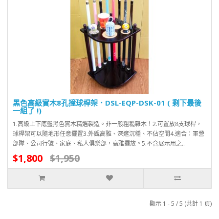
黑色高級實木8孔撞球桿架．DSL-EQP-DSK-01 ( 剩下最後
一組了 !)
1.高級上下底盤黑色實木精選製造。非一般粗糙雜木！2.可置放8支球桿，
球桿架可以隨地形任意擺置3.外觀高雅、深邃沉穩、不佔空間4.適合：軍營
部隊、公司行號、家庭、私人俱樂部，高雅擺放。5.不含展示用之..
$1,800
$1,950
顯示 1 - 5 / 5 (共計 1 頁)