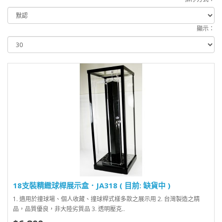
顯示：
18支裝精緻球桿展示盒．JA318 ( 目前: 缺貨中 )
1. 適用於撞球場、個人收藏、撞球桿式樣多款之展示用 2. 台灣製造之精
品，品質優良，非大陸劣質品 3. 透明壓克..