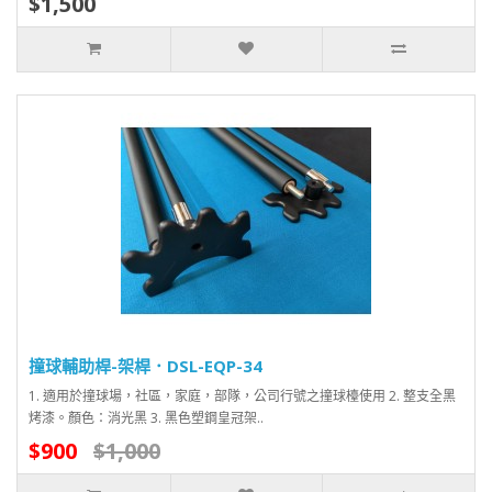
$1,500
撞球輔助桿-架桿．DSL-EQP-34
1. 適用於撞球場，社區，家庭，部隊，公司行號之撞球檯使用 2. 整支全黑
烤漆。顏色：消光黑 3. 黑色塑鋼皇冠架..
$900
$1,000