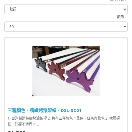
顯示：
三種顏色．精緻烤漆架桿．DSL-SC01
1. 台灣製造精緻烤漆架桿 2. 共有三種顏色：黑色，紅色與紫色 3. 橡膠握
把，好握不滑桿 4. ..