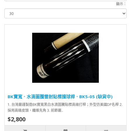
顯示：
BK寶寬．水滴圖騰雷射貼標撞球桿．BK5-05 (缺貨中)
1. 台灣嚴謹製造BK寶寬黑白水滴圖騰貼標高級打桿；外型仿美國DP名桿 2.
採用高級皮頭，纖維先角 3. 前節嚴..
$2,800