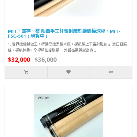
MIT．庫存一枝 限量手工杆雷射雕刻鑲嵌撞球桿．MIT-
FSC-561 ( 現貨中 )
1. 世界級細膩做工，特選高級黑檀木底，握把線上下雷射雕刻 2. 進口亞麻
線，握把輕柔，全桿粗細度順暢 ，外觀亮麗質感高貴 ..
$32,000
$36,000