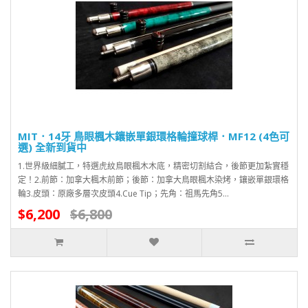
MIT．14牙 鳥眼楓木鑲嵌單銀環格輪撞球桿．MF12 (4色可
選) 全新到貨中
1.世界級細膩工，特選虎紋鳥眼楓木木底，精密切割結合，後節更加紮實穩
定！2.前節：加拿大楓木前節；後節：加拿大鳥眼楓木染烤，鑲嵌單銀環格
輪3.皮頭：原廠多層次皮頭4.Cue Tip；先角：祖馬先角5...
$6,200
$6,800