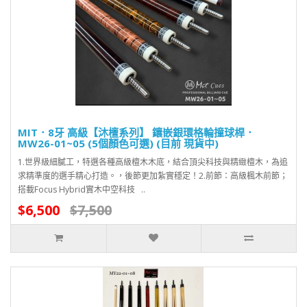
MIT．8牙 高級【沐檀系列】 鑲嵌銀環格輪撞球桿．
MW26-01~05 (5個顏色可選) (目前 現貨中)
1.世界級細膩工，特選各種高級檀木木底，結合頂尖科技與精緻檀木，為追
求精準度的選手精心打造。，後節更加紮實穩定！2.前節：高級楓木前節；
搭載Focus Hybrid實木中空科技 ..
$6,500
$7,500