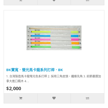
BK寶寬．螢光馬卡龍系列打桿．BK
1. 台灣製造馬卡龍螢光色系打桿 2. 採用三角皮頭，纖維先角 3. 前節嚴選加
拿大進口楓木 4. ..
$2,000