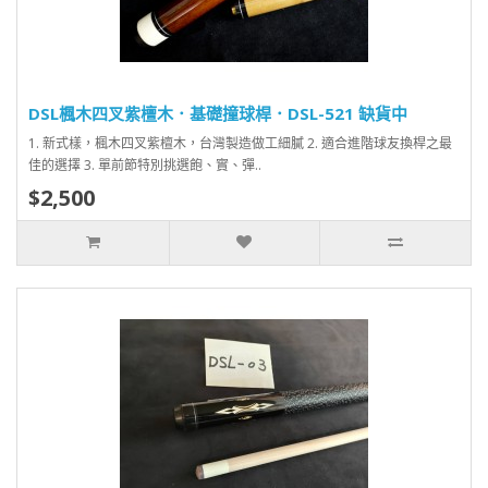
DSL楓木四叉紫檀木．基礎撞球桿．DSL-521 缺貨中
1. 新式樣，楓木四叉紫檀木，台灣製造做工細膩 2. 適合進階球友換桿之最
佳的選擇 3. 單前節特別挑選飽、實、彈..
$2,500