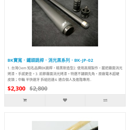
BK寶寬．鐵頭跳桿．消光黑系列．BK-JP-02
1. 台灣Oem 知名品牌BK跳桿，暗黑新造型2. 使用高規製作，握把霧面消光
烤漆，手感更佳。3. 前節霧面消光烤漆。特選不鏽鋼先角，原廠電木超硬
皮頭；中輪 半快速牙 拆組迅速4. 適合個人及進階專用..
$2,300
$2,800