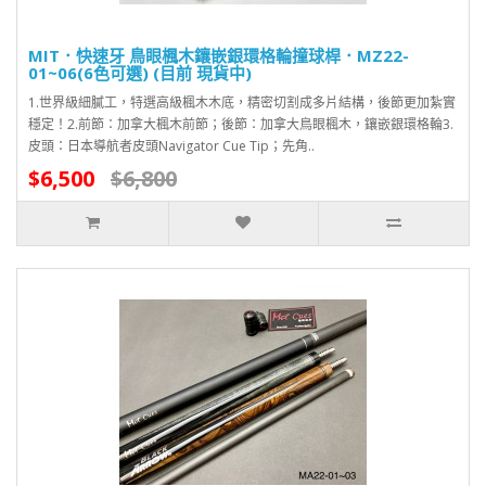
MIT．快速牙 鳥眼楓木鑲嵌銀環格輪撞球桿．MZ22-
01~06(6色可選) (目前 現貨中)
1.世界級細膩工，特選高級楓木木底，精密切割成多片結構，後節更加紮實
穩定！2.前節：加拿大楓木前節；後節：加拿大鳥眼楓木，鑲嵌銀環格輪3.
皮頭：日本導航者皮頭Navigator Cue Tip；先角..
$6,500
$6,800