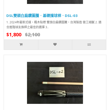
DSL雙頭白扁鑽圖騰．基礎撞球桿．DSL-03
1. 2024年最新式樣，楓木貼標 雙頭白扁鑽圖騰，台灣製造 做工細膩 2. 適
合進階球友換桿之最佳的選擇 3..
$1,800
$2,100