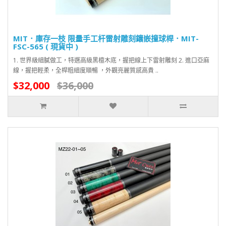
MIT．庫存一枝 限量手工杆雷射雕刻鑲嵌撞球桿．MIT-
FSC-565 ( 現貨中 )
1. 世界級細膩做工，特選高級黑檀木底，握把線上下雷射雕刻 2. 進口亞麻
線，握把輕柔，全桿粗細度順暢 ，外觀亮麗質感高貴 ..
$32,000
$36,000