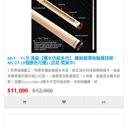
MIT．11牙 高級【檀木仿紹系列】 鑲嵌銀環格輪撞球桿．
MC27 (3個顏色可選) (目前 現貨中)
1.世界級細膩工，特選各種高級檀木木底，結合頂尖科技與精緻檀木，為追
求精準度的選手精心打造。，後節更加紮實穩定！2.前節：高級混合楓木前
節；搭載Focus Hybrid實木中空科技前節，沒有碳纖維，前..
$11,000
$12,000