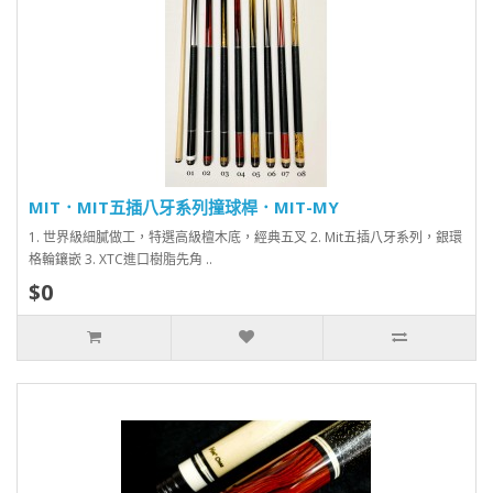
MIT．MIT五插八牙系列撞球桿．MIT-MY
1. 世界級細膩做工，特選高級檀木底，經典五叉 2. Mit五插八牙系列，銀環
格輪鑲嵌 3. XTC進口樹脂先角 ..
$0