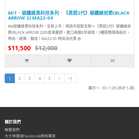
MIT．碳纖維黑科技系列．《黑箭2代》碳纖維前節(BLACK
ARROW 2) MA22-04
Mit碳纖維黑科技系列，全新上市：現貨中搭配全新～《黑箭2代》碳纖維前
節(BLACK ARROW 2)3D皮革握把，進口美國8牙接頭，3種極簡風格設計，
時尚、經典、酷炫！MA22-01:時尚消光黑 @..
$11,500
$12,000
1
2
3
4
5
>
>|
顯示 1 - 30 / 128 (共計 5 頁)
關於我們
聯繫我們
大士林撞球Facebook粉絲專頁