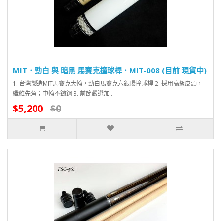
MIT．勁白 與 暗黑 馬賽克撞球桿．MIT-008 (目前 現貨中)
1. 台灣製造MIT馬賽克大輪，勁白馬賽克六銀環撞球桿 2. 採用高級皮頭，
纖維先角；中輪不鏽鋼 3. 前節嚴選加..
$5,200
$0