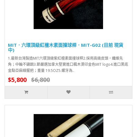
MIT．六環頂級紅檀木素面撞球桿．MIT-G02 (目前 現貨
中)
1.最新台灣製造MIT六環頂級紫紅檀素面撞球桿2.採用高級皮頭，纖維先
角；中輪不鏽鋼3.節嚴選加拿大堅實進口楓木燙印金色MIT logo4.進口黑底
金點亞麻線握把；重量 19.5OZ5.螺牙為..
$5,800
$6,800