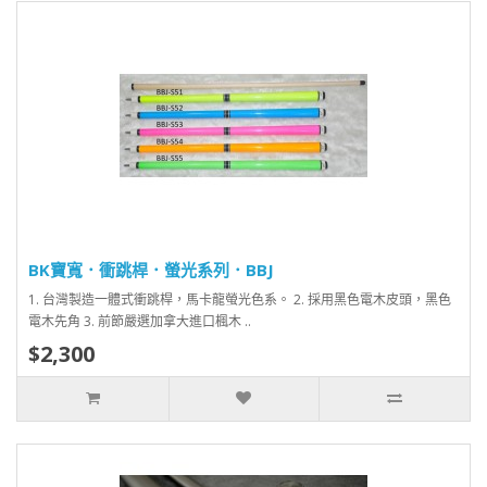
BK寶寬．衝跳桿．螢光系列．BBJ
1. 台灣製造一體式衝跳桿，馬卡龍螢光色系。 2. 採用黑色電木皮頭，黑色
電木先角 3. 前節嚴選加拿大進口楓木 ..
$2,300