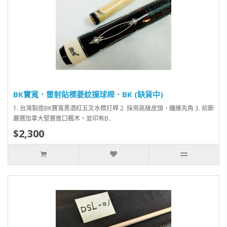
BK寶寬．雷射貼標菱紋撞球桿．BK (缺貨中)
1. 台灣製造BK寶寬黑酒紅五叉水標打桿 2. 採用高級皮頭，纖維先角 3. 前節
嚴選加拿大堅實進口楓木，並印有B..
$2,300