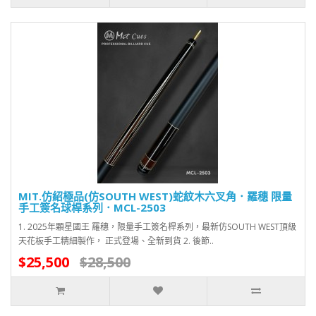
MIT.仿紹極品(仿SOUTH WEST)蛇紋木六叉角．羅穗 限量
手工簽名球桿系列．MCL-2503
1. 2025年顆星國王 羅穗，限量手工簽名桿系列，最新仿SOUTH WEST頂級
天花板手工精細製作， 正式登場、全新到貨 2. 後節..
$25,500
$28,500