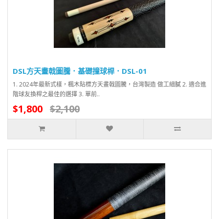
DSL方天畫戟圖騰．基礎撞球桿．DSL-01
1. 2024年最新式樣，楓木貼標方天畫戟圖騰，台灣製造 做工細膩 2. 適合進
階球友換桿之最佳的選擇 3. 單前..
$1,800
$2,100