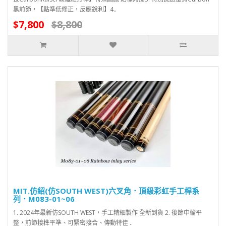
黑前節，【點準低修正，反應銳利】4..
$7,800
$8,800
MIT.仿紹(仿SOUTH WEST)六叉角．頂級彩虹手工桿系
列．M083-01~06
1. 2024年最新仿SOUTH WEST，手工精細製作 全新到貨 2. 後節中輪平
整，前節接榫平準、可緊密接合、傳動特佳 ..