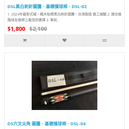
DSL黑白刺針圖騰．基礎撞球桿．DSL-02
1. 2024年最新式樣，楓木貼標黑白刺針圖騰，台灣製造 做工細膩 2. 適合進
階球友換桿之最佳的選擇 3. 單前..
$1,800
$2,100
DS六叉尖角 圖騰．基礎撞球桿．DSL-04