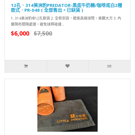
12孔．314美洲豹PREDATOR-黑底牛奶糖/咖啡底白2種
款式．PR-048 ( 全部售出。已缺貨 )
1. 314美洲豹®12孔軟袋 2. 全新到貨，媲美高級球筒，美觀大方 3. 內
層隔布間隔處理，避免球桿碰撞 ..
$6,000
$7,500