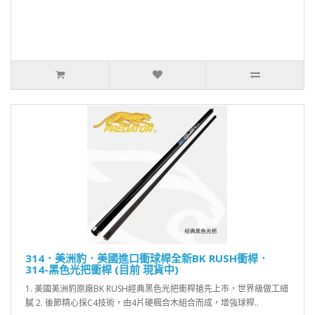
314．美洲豹．美國進口衝球桿全新BK RUSH衝桿．
314-黑色光把衝桿 (目前 現貨中)
1. 美國美洲豹原廠BK RUSH經典黑色光把衝桿搶先上市，世界級做工細
膩 2. 後節精心採C4技術，由4片硬楓合木組合而成，增強球桿..