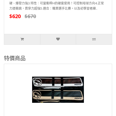
硬、爆發力強3.特性：可當衝桿H的硬度使用！可控制母球方向4.正常
力道衝跳，貫穿力超強5.適合：職業選手比賽。以及初學習者練..
$620
$670
特價商品