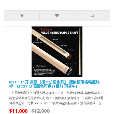
MIT．11牙 高級【檀木仿紹系列】 鑲嵌銀環格輪撞球
桿．MC27 (3個顏色可選) (目前 現貨中)
1.世界級細膩工，特選各種高級檀木木底，結合頂尖科技與精緻檀木，
為追求精準度的選手精心打造。，後節更加紮實穩定！2.前節：高級混
合楓木前節；搭載Focus Hybrid實木中空科技前節，沒有碳纖維，前..
$11,000
$12,000