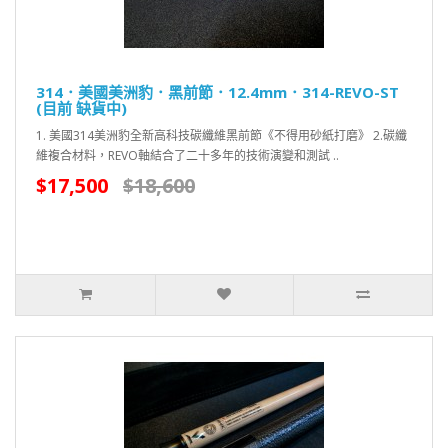
314．美國美洲豹．黑前節．12.4mm．314-REVO-ST
(目前 缺貨中)
1. 美國314美洲豹全新高科技碳纖維黑前節《不得用砂紙打磨》 2.碳纖
維複合材料，REVO軸結合了二十多年的技術演變和測試 ..
$17,500
$18,600