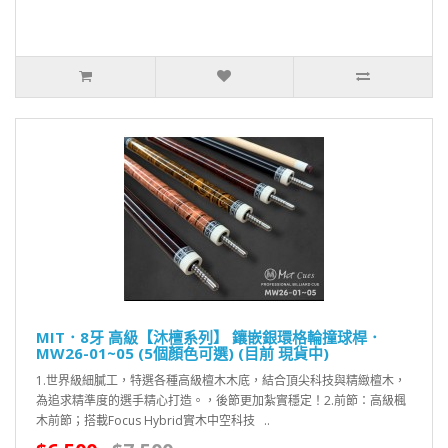
MIT．8牙 高級【沐檀系列】 鑲嵌銀環格輪撞球桿．
MW26-01~05 (5個顏色可選) (目前 現貨中)
1.世界級細膩工，特選各種高級檀木木底，結合頂尖科技與精緻檀木，
為追求精準度的選手精心打造。，後節更加紮實穩定！2.前節：高級楓
木前節；搭載Focus Hybrid實木中空科技 ..