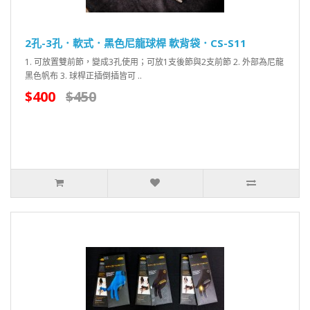
2孔-3孔．軟式．黑色尼龍球桿 軟背袋．CS-S11
1. 可放置雙前節，變成3孔使用；可放1支後節與2支前節 2. 外部為尼龍
黑色帆布 3. 球桿正插倒插皆可 ..
$400
$450