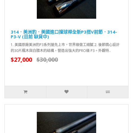
314．美洲豹．美國進口撞球桿全新P3搭V前節．314-
P3-V (目前 缺貨中)
1. 美國原廠美洲豹P3系列搶先上市，世界級做工細膩 2. 後節精心設計
的30片楓木與白腊木的結構，營造出強大的PRO級 P3。外觀特..
$27,000
$30,000