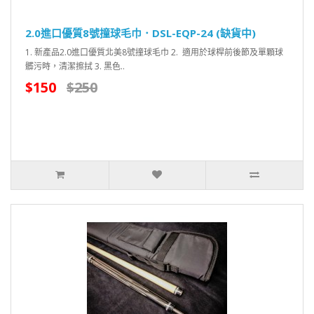
2.0進口優質8號撞球毛巾．DSL-EQP-24 (缺貨中)
1. 新產品2.0進口優質北美8號撞球毛巾 2. 適用於球桿前後節及單顆球
髒污時，清潔擦拭 3. 黑色..
$150
$250