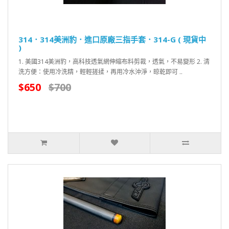
314．314美洲豹．進口原廠三指手套．314-G ( 現貨中
)
1. 美國314美洲豹，高科技透氣網伸縮布料剪裁，透氣，不易變形 2. 清
洗方便：使用冷洗精，輕輕搓揉，再用冷水沖淨，晾乾即可 ..
$650
$700