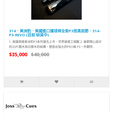
314．美洲豹．美國進口撞球桿全新P3搭黑前節．314-
P3-REVO (目前 缺貨中)
1. 美國原廠美洲豹P3系列搶先上市，世界級做工細膩 2. 後節精心設計
的30片楓木與白腊木的結構，營造出強大的PRO級 P3。外觀特..
$35,000
$40,000